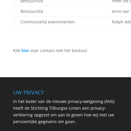
Bestuurslid
Peter de 
Bestuurslid
Arno van
Commissielid evenementen
Rolph Ad
Klik
hier
voor contact met het bestuur
UW PRIVACY
In het kader van de nieuwe privacy-wetgeving (AVG)
heeft de Stichting Tilburgse Linten een privacy-
verklaring opgezet om aan te geven hoe wij met uw
persoonlijke gegevens om gaan.