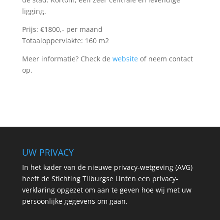
ligging.
Prijs: €1800,- per maand
Totaaloppervlakte: 160 m2
Meer informatie? Check de
website
of neem contact
op.
UW PRIVACY
In het kader van de nieuwe privacy-wetgeving (AVG)
heeft de Stichting Tilburgse Linten een privacy-
verklaring opgezet om aan te geven hoe wij met uw
persoonlijke gegevens om gaan.